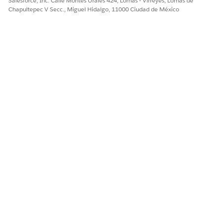
Salesforce, Inc. Calle Montes Urales 424, Lomas - Virreyes, Lomas de
Chapultepec V Secc., Miguel Hidalgo, 11000 Ciudad de México
Configure Show Child Records on an ARC Relationship
Graph
¿RESOLVIÓ ESTE ARTÍCULO SU PROBLEMA?
¡Háganos saber cómo podemos mejorar!
Sí
No