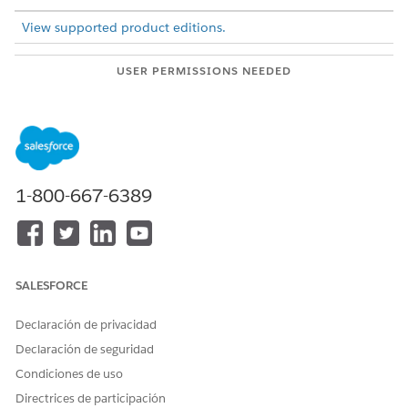
View supported product editions.
USER PERMISSIONS NEEDED
To view parent and child
View permissions
records on ARC graphs:
information.
Navigate to a record page and click the ARC Graph tab.
When
Show Child Records
is enabled, child records show
1-800-667-6389
in the same node as the parent node.
If there are more than five child records, click
Show More
to see more records.
To show record details, click a record name on a node.
SALESFORCE
Declaración de privacidad
Declaración de seguridad
Condiciones de uso
Directrices de participación