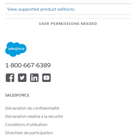
View supported product editions.
USER PERMISSIONS NEEDED
To view parent and child
View permissions
records on ARC graphs:
information.
Navigate to a record page and click the ARC Graph tab.
When
Show Child Records
is enabled, child records show
1-800-667-6389
in the same node as the parent node.
If there are more than five child records, click
Show More
to see more records.
To show record details, click a record name on a node.
SALESFORCE
Déclaration de confidentialité
Déclaration relative à la sécurité
Conditions d’utilisation
Directives de participation