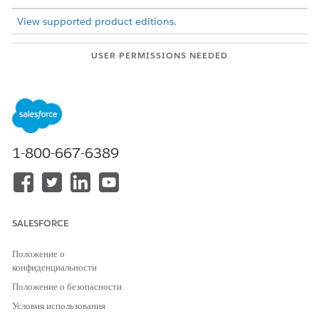
View supported product editions.
USER PERMISSIONS NEEDED
To view parent and child
View permissions
records on ARC graphs:
information.
Navigate to a record page and click the ARC Graph tab.
When
Show Child Records
is enabled, child records show
1-800-667-6389
in the same node as the parent node.
If there are more than five child records, click
Show More
to see more records.
To show record details, click a record name on a node.
SALESFORCE
Положение о
конфиденциальности
Положение о безопасности
Условия использования