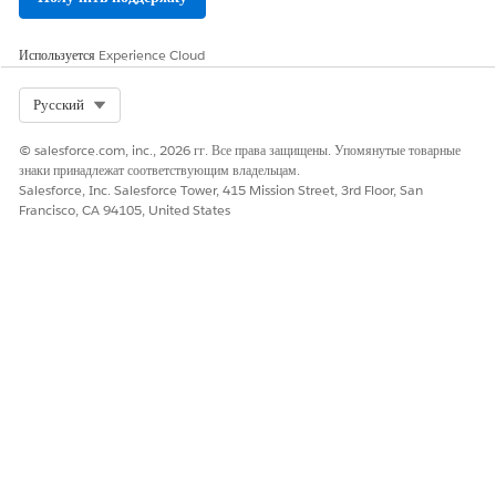
Configure Show Child Records on an ARC Relationship
Используется
Experience Cloud
Graph
Select Org
Русский
ЭТА СТАТЬЯ РЕШИЛА ВАШУ ПРОБЛЕМУ?
© salesforce.com, inc., 2026 гг. Все права защищены. Упомянутые товарные
знаки принадлежат соответствующим владельцам.
Оставьте свой отзыв, чтобы мы могли стать лучше!
Salesforce, Inc. Salesforce Tower, 415 Mission Street, 3rd Floor, San
Francisco, CA 94105, United States
Да
Нет