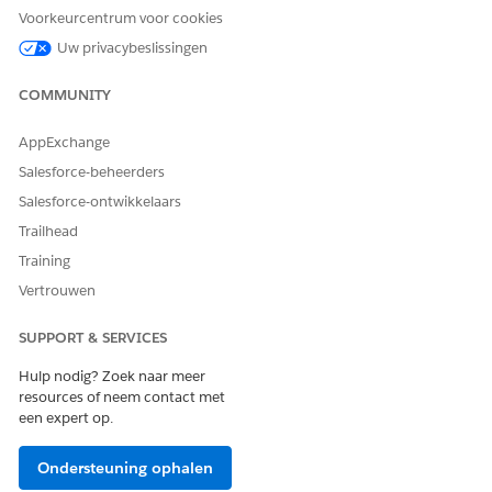
Voorkeurcentrum voor cookies
Uw privacybeslissingen
COMMUNITY
HEEFT DIT ARTIKEL UW PROBLEEM OPGELOST?
Laat ons weten wat we kunnen doen om te verbeteren!
AppExchange
Salesforce-beheerders
Ja
Nee
Salesforce-ontwikkelaars
Trailhead
Training
Vertrouwen
SUPPORT & SERVICES
Hulp nodig? Zoek naar meer
resources of neem contact met
een expert op.
Ondersteuning ophalen