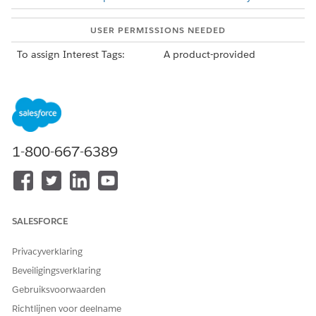
USER PERMISSIONS NEEDED
To assign Interest Tags:
A product-provided
permission set and other
required permissions.
Learn
more
.
In the Interest Tags component on a record page, click
All
Tag Categories
, and then select a tag category to filter by.
1-800-667-6389
Enter an interest tag name and press Enter to search.
Select an interest tag to add.
All interest tags assigned to the record are organized by
tag categories.
SALESFORCE
Privacyverklaring
Beveiligingsverklaring
Gebruiksvoorwaarden
Richtlijnen voor deelname