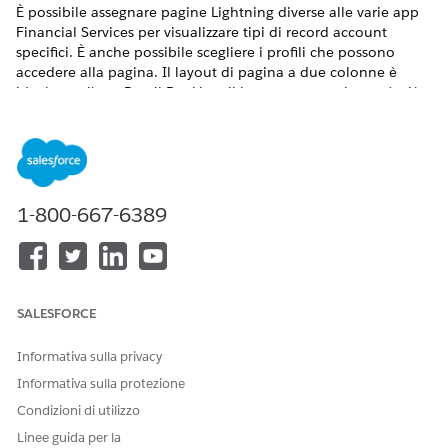
È possibile assegnare pagine Lightning diverse alle varie app
Financial Services per visualizzare tipi di record account
specifici. È anche possibile scegliere i profili che possono
accedere alla pagina. Il layout di pagina a due colonne è
ideale per l'app Retail Banking, il layout a una colonna è più
adatto alla Retail Banking Console e il layout a tre colonne è
adatto a entrambe le app.
VERSIONI (EDITION) RICHIESTE
1-800-667-6389
Disponibile nelle versioni: Lightning Experience
Disponibile in:
Professional Edition
,
Enterprise Edition
e
Unlimited Edition
Da Imposta, digitare
Generatore di app Lightning
SALESFORCE
nella casella Ricerca veloce e quindi selezionare
Generatore di app Lightning
.
Informativa sulla privacy
Fare clic su
Visualizza
accanto alla pagina Lightning che si
Informativa sulla protezione
desidera assegnare, come indicato nella tabella.
Fare clic su
Attivazione
.
Condizioni di utilizzo
Fare clic sulla scheda
App, Tipo
di record.
Linee guida per la