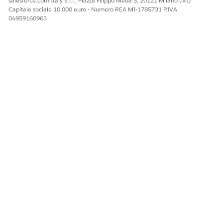
salesforce.com Italy S.r.l., Piazza Filippo Meda 5, 20121 Milano (MI)
ore di
Capitale sociale 10.000 euro - Numero REA MI-1785731 P.IVA
sistema
04959160963
Pagina
Retail Banking,
Azie
Consulente,
Referente
Console Retail
nda
Personal
aziendale
Banking
Banker,
bancario
Amministrat
ore di
sistema
Pagina Famiglia
Console Retail
Fam
Consulente,
bancaria - Una
Banking
iglia
Personal
colonna
Banker,
Amministrat
ore di
sistema
Pagina Famiglia
Retail Banking
Fam
Consulente,
bancaria - Due
iglia
Personal
colonne
Banker,
Amministrat
ore di
sistema
Pagina Persona
Console Retail
Indi
Consulente,