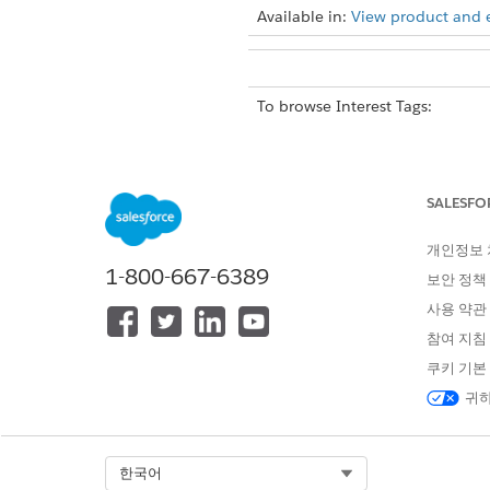
Available in:
View product and ed
To browse Interest Tags:
In the Interest Tags compone
In the search bar, enter an in
SALESFO
개인정보
1-800-667-6389
보안 정책
사용 약관
참여 지침
쿠키 기본
귀하
Select Org
한국어