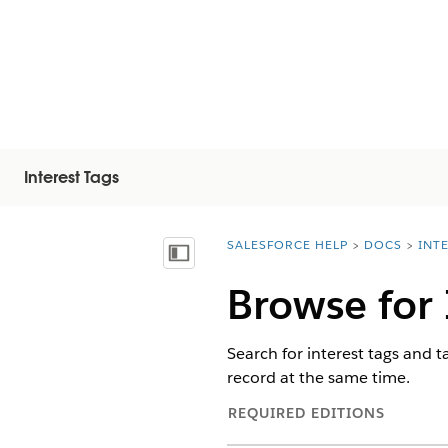
Interest Tags
SALESFORCE HELP
DOCS
INT
You are here:
목차 표시
Browse for 
Search for interest tags and 
record at the same time.
REQUIRED EDITIONS