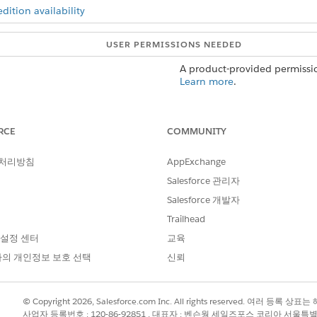
ition availability
USER PERMISSIONS NEEDED
A product-provided permissio
Learn more
.
nt on a record page, click
Browse Tags
.
terest tag or tag category name.
RCE
COMMUNITY
 처리방침
AppExchange
Salesforce 관리자
Salesforce 개발자
Trailhead
 설정 센터
교육
의 개인정보 보호 선택
신뢰
© Copyright 2026, Salesforce.com Inc. All rights reserved. 여러 등
사업자 등록번호 : 120-86-92851 , 대표자 : 벤슨웡 세일즈포스 코리아 서울특