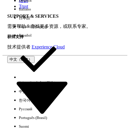
培训
Deutsch
Trust
Italiano
SUPPORT & SERVICES
日本語
全部清除
完成
需要帮助？查找更多资源，或联系专家。
Español (México)
Español
获得支持
技术提供者
Experience Cloud
中文（简体）
Select Org
中文（简体）
中文（繁体）
한국어
Русский
没有结果
Português (Brasil)
以下是一些搜索提示
Suomi