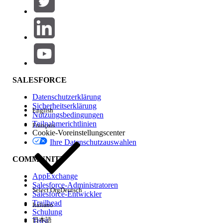
Produktbereich
Hinzufügen
Auswirkungen auf Funktionen
SALESFORCE
Datenschutzerklärung
Sicherheitserklärung
English
Nutzungsbedingungen
Teilnahmerichtlinien
Français
Cookie-Voreinstellungscenter
Ihre Datenschutzauswahlen
Edition
COMMUNITY
AppExchange
Salesforce-Administratoren
Select Org
Deutsch
Salesforce-Entwickler
Trailhead
Italiano
Erfahrung
Schulung
日本語
Trust