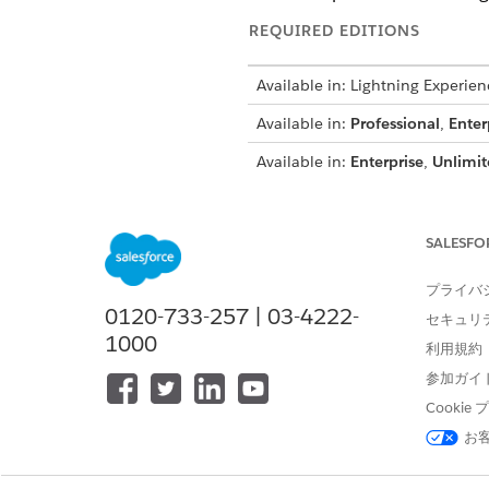
REQUIRED EDITIONS
Available in: Lightning Experien
Available in:
Professional
,
Enter
Available in:
Enterprise
,
Unlimit
Available in:
Enterprise
,
Perfor
SALESFO
To create participant roles:
プライバ
0120-733-257 | 03-4222-
セキュリ
Participant Roles define the 
1000
利用規約
for Compliant Data Sharing.
参加ガイ
Cooki
A maximum of 10 
NOTE
お