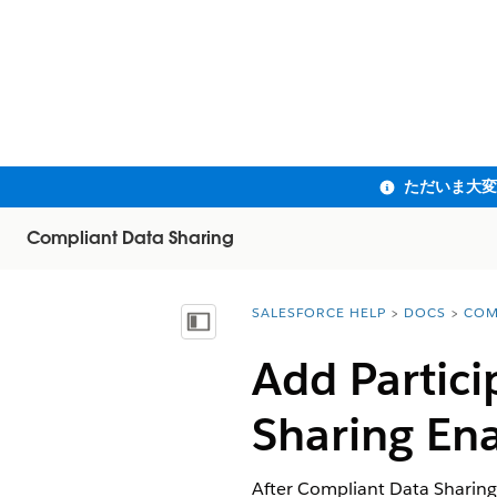
Compliant Data Sharing
SALESFORCE HELP
DOCS
COM
You are here:
目次を表示
Add Partici
Sharing En
After Compliant Data Sharing i