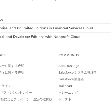
ce
prise
, and
Unlimited
Editions in Financial Services Cloud
ed
, and
Developer
Editions with Nonprofit Cloud
mance
,
Unlimited
, and
Developer
Editions with Public Sector Soluti
RCE
COMMUNITY
USER PERMISSIONS NEEDED
Configure Compliant Data Sh
シーに関する声明
AppExchange
ティに関する声明
Salesforce システム管理者
available roles and associated record access that a user can 
Salesforce 開発者
ドライン:
Trailhead
e プリファレンスセンター
トレーニング
participant roles can be active for each object enabled for Compl
客様によるプライバシー設定の選択肢
トラスト