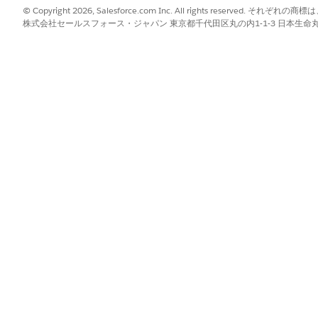
d box, enter
, and then select
Participant Roles
.
Participant
© Copyright 2026, Salesforce.com Inc. All rights reserve
p page, click
New
.
株式会社セールスフォース・ジャパン 東京都千代田区丸の内1-1-3 日本生命丸の内ガ
as
Account
or
Opportunity
.
 system default.