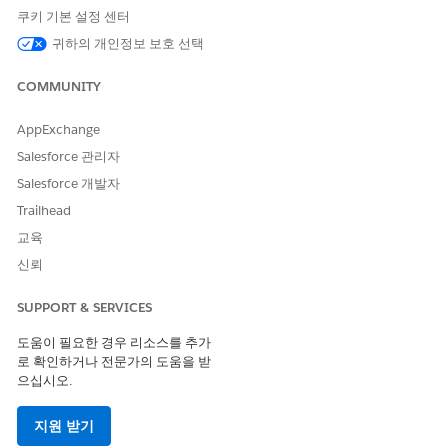
To add a participant group, select
Group
from the
쿠키 기본 설정 센터
dropdown list.
귀하의 개인정보 보호 선택
Enter the name of the user or participant group to add,
and select it from the dropdown list.
COMMUNITY
Click
Save
.
Assign the participant group as a participant on a record.
AppExchange
Salesforce 관리자
Salesforce 개발자
이 기사를 통해 문제를 해결했습니까?
Trailhead
개선을 위한 의견을 보내주세요.
교육
신뢰
예
아니요
SUPPORT & SERVICES
도움이 필요한 경우 리소스를 추가
로 확인하거나 전문가의 도움을 받
으십시오.
지원 받기