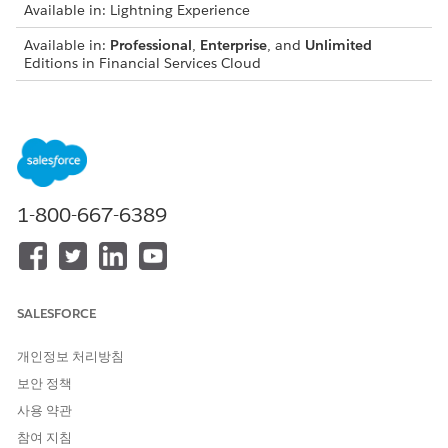
Available in: Lightning Experience
Available in:
Professional
,
Enterprise
, and
Unlimited
Editions in Financial Services Cloud
Available in:
Enterprise
,
Unlimited
, and
Developer
Editions
with Nonprofit Cloud
Available in:
Enterprise
,
Performance
,
Unlimited
, and
Developer
Editions with Public Sector Solutions
1-800-667-6389
USER PERMISSIONS NEEDED
To configure participants
Configure Compliant Data
groups:
Sharing System Permission
From Setup, in the Quick Find box, enter
,
Participant
SALESFORCE
and then select
Participant Groups
.
On the Participant Groups setup page, select the desired
개인정보 처리방침
group.
보안 정책
On the Participant Groups setup page for the group you
사용 약관
created, click
Add Member
.
To add a user, select
People
from the dropdown list.
참여 지침