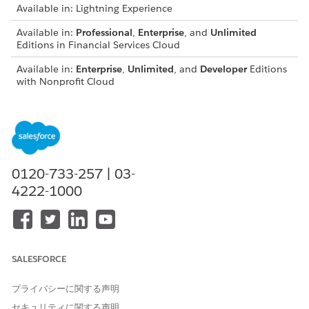
Available in: Lightning Experience
Available in:
Professional
,
Enterprise
, and
Unlimited
Editions in Financial Services Cloud
Available in:
Enterprise
,
Unlimited
, and
Developer
Editions
with Nonprofit Cloud
Available in:
Enterprise
,
Performance
,
Unlimited
, and
Developer
Editions with Public Sector Solutions
USER PERMISSIONS NEEDED
0120-733-257 | 03-
To assign permission sets:
Assign Permission Sets
4222-1000
AND
View Setup and
Configuration
SALESFORCE
Ensure that Compliant Data Sharing is enabled for one or
more objects in your organization.
プライバシーに関する声明
Create the permission sets for both using and configuring
セキュリティに関する声明