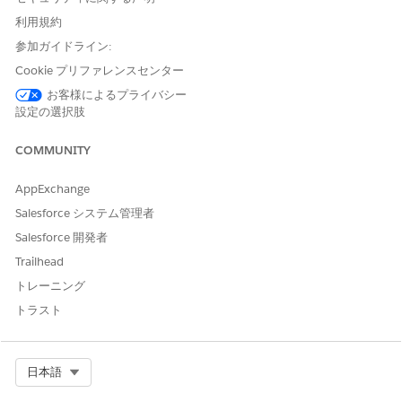
Compliant Data Sharing before attempting to assign them to
users. Also ensure that users have already been assigned the
利用規約
required permission set license.
参加ガイドライン:
From Setup, in the Quick Find box, enter
Permission
Cookie プリファレンスセンター
Sets
, and then click
Permission Sets
.
お客様によるプライバシー
On the Permission Sets Setup page, click the name of the
設定の選択肢
permission set to assign.
Click
Manage Assignments
, and then click
Add
COMMUNITY
Assignments
.
Select users and then click
Assign
.
AppExchange
Salesforce システム管理者
SEE ALSO
Salesforce 開発者
Create Permission Sets for Compliant Data Sharing
Trailhead
Enable Compliant Data Sharing for Objects
Licenses Overview
トレーニング
トラスト
この記事で問題は解決されましたか?
Select Org
日本語
ご意見をお待ちしております。