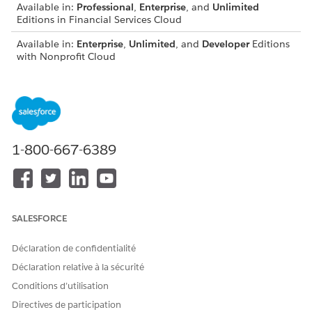
Available in:
Professional
,
Enterprise
, and
Unlimited
Editions in Financial Services Cloud
Available in:
Enterprise
,
Unlimited
, and
Developer
Editions
with Nonprofit Cloud
Available in:
Enterprise
,
Performance
,
Unlimited
, and
Developer
Editions with Public Sector Solutions
Add Participant Related Lists to Page Layouts
Add the corresponding participant objects related list on
1-800-667-6389
the page layouts for the objects and record types that you
turned on compliant data sharing.
Add the Sharing Button to Page Layouts for Compliant
Data Sharing
Use the Sharing button on page layouts to allow users to
SALESFORCE
review the detailed sharing rows in effect for those records
in Salesforce Classic.
Déclaration de confidentialité
Déclaration relative à la sécurité
Conditions d’utilisation
Directives de participation