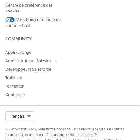
CET ARTICLE A-T-IL RÉSOLU VOTRE PROBLÈME ?
Centre de préférence des
Dites-nous ce que nous pouvons améliorer !
cookies
Vos choix en matière de
Oui
Non
confidentialité
COMMUNITY
AppExchange
Administrateurs Salesforce
Développeurs Salesforce
Trailhead
Formation
Confiance
Select Org
Français
© Copyright 2026, Salesforce.com Inc. Tous droits réservés. Les autres
marques appartiennent à leurs propriétaires respectifs.