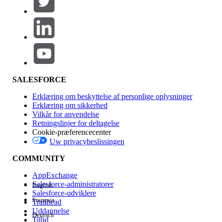
Produktområde
Funktionspåvirkning
SALESFORCE
Erklæring om beskyttelse af personlige oplysninger
Erklæring om sikkerhed
Vilkår for anvendelse
Retningslinjer for deltagelse
Cookie-præferencecenter
Uw privacybeslissingen
Version
COMMUNITY
AppExchange
Salesforce-administratorer
English
Salesforce-udviklere
Français
Trailhead
Experience
Uddannelse
Deutsch
Tillid