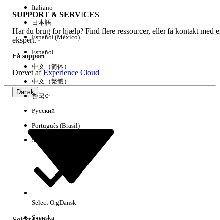
Italiano
SUPPORT & SERVICES
日本語
Har du brug for hjælp? Find flere ressourcer, eller få kontakt med e
Ryd alle
Udført
Español (México)
ekspert.
Español
Få support
中文（简体）
Drevet af
Experience Cloud
中文（繁體）
Dansk
한국어
Русский
Português (Brasil)
Suomi
Ingen resultater
Her er nogle søgetips
Select Org
Dansk
Kontroller stavemåden for dine søgeord.
Svenska
Select Org