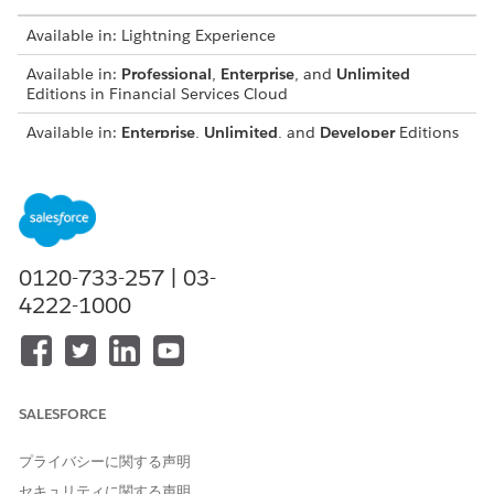
Available in: Lightning Experience
Available in:
Professional
,
Enterprise
, and
Unlimited
Editions in Financial Services Cloud
Available in:
Enterprise
,
Unlimited
, and
Developer
Editions
with Nonprofit Cloud
Available in:
Enterprise
,
Performance
,
Unlimited
, and
Developer
Editions with Public Sector Solutions
USER PERMISSIONS NEEDED
0120-733-257 | 03-
4222-1000
To configure Compliant Data
Configure Compliant Data
Sharing:
Sharing System Permission
From Setup, in the Quick Find box, enter
Compliant Data
Sharing
, and then select
Custom Object Settings
.
Turn on a setting to grant users delete access to custom
SALESFORCE
object participant records.
Turn on Delete custom object participant record
プライバシーに関する声明
setting.
セキュリティに関する声明