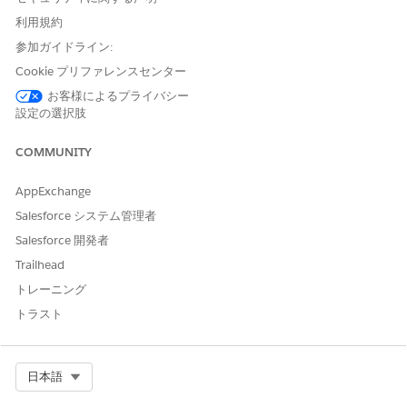
Allow users to delete a custom object participant record
利用規約
when the user has edit access to the Compliant Data
参加ガイドライン:
Sharing parent object record.
Cookie プリファレンスセンター
Turn on Delete custom object participant record by
parent record owner setting.
お客様によるプライバシー
設定の選択肢
Allow users to delete a custom object participant record
when the user is the owner of the parent record and
COMMUNITY
doesn’t have delete access to the compliant data sharing
parent custom object.
AppExchange
Salesforce システム管理者
Salesforce 開発者
この記事で問題は解決されましたか?
Trailhead
ご意見をお待ちしております。
トレーニング
トラスト
はい
いいえ
Select Org
日本語