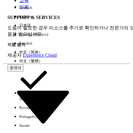
교육
신뢰
Deutsch
Italiano
SUPPORT & SERVICES
모두 지우기
완료
日本語
도움이 필요한 경우 리소스를 추가로 확인하거나 전문가의 
움을 받으십시오.
Español (México)
Español
지원 받기
中文（简体）
제공자
Experience Cloud
中文（繁體）
한국어
Select Org
한국어
Русский
결과 없음
Português (Brasil)
몇 가지 검색 팁
Suomi