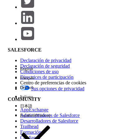
Agregar
Área de productos
Repercusión de función
SALESFORCE
Declaración de privacidad
Declaración de seguridad
English
Condiciones de uso
Directrices de participación
Français
Centro de preferencias de cookies
Deutsch
Sus opciones de privacidad
Edición
Italiano
COMMUNITY
日本語
AppExchange
Administradores de Salesforce
Español (México)
Desarrolladores de Salesforce
Trailhead
Experiencia
Formación
Confianza