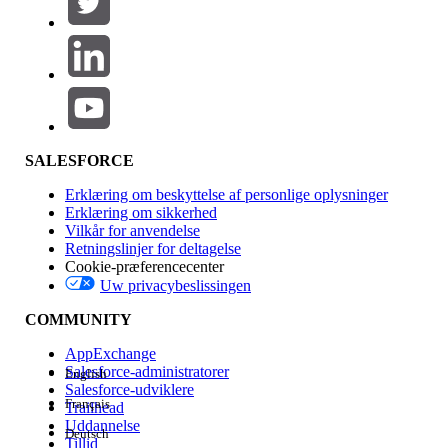
Produktområde
Funktionspåvirkning
SALESFORCE
Erklæring om beskyttelse af personlige oplysninger
Erklæring om sikkerhed
Vilkår for anvendelse
Retningslinjer for deltagelse
Cookie-præferencecenter
Uw privacybeslissingen
Version
COMMUNITY
AppExchange
Salesforce-administratorer
English
Salesforce-udviklere
Français
Trailhead
Experience
Uddannelse
Deutsch
Tillid