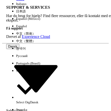
Italiano
SUPPORT & SERVICES
日本語
Har du brug for hjælp? Find flere ressourcer, eller få kontakt med e
Ryd alle
Udført
Español (México)
ekspert.
Español
Få support
中文（简体）
Drevet af
Experience Cloud
中文（繁體）
Dansk
한국어
Русский
Português (Brasil)
Suomi
Ingen resultater
Her er nogle søgetips
Select Org
Dansk
Kontroller stavemåden for dine søgeord.
Svenska
Select Org