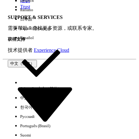
培训
Deutsch
Trust
Italiano
SUPPORT & SERVICES
日本語
全部清除
完成
需要帮助？查找更多资源，或联系专家。
Español (México)
Español
获得支持
技术提供者
Experience Cloud
中文（简体）
Select Org
中文（简体）
中文（繁体）
한국어
Русский
没有结果
Português (Brasil)
以下是一些搜索提示
Suomi