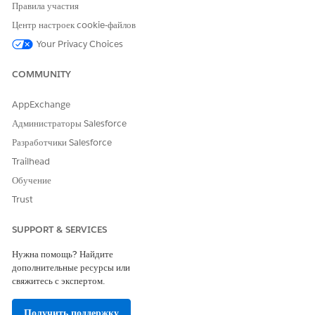
After Compliant Data Sharing is enabled for objects,
Правила участия
create participant roles.
Центр настроек cookie-файлов
Review and Edit Participant Roles for Compliant Data
Your Privacy Choices
Sharing
View, change, and delete participant roles from the
COMMUNITY
Participant Roles page in Setup.
AppExchange
Администраторы Salesforce
Разработчики Salesforce
ЭТА СТАТЬЯ РЕШИЛА ВАШУ ПРОБЛЕМУ?
Trailhead
Оставьте свой отзыв, чтобы мы могли стать лучше!
Обучение
Да
Нет
Trust
SUPPORT & SERVICES
Нужна помощь? Найдите
дополнительные ресурсы или
свяжитесь с экспертом.
Получить поддержку