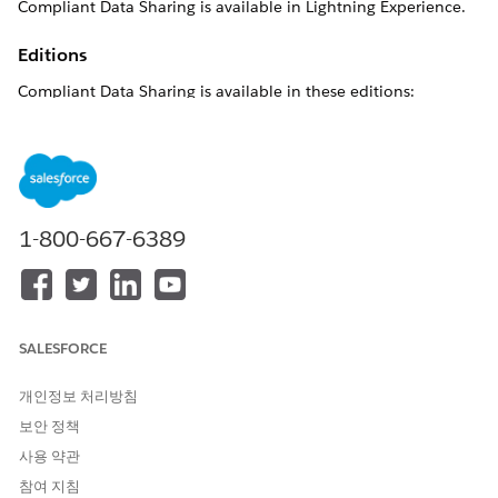
Compliant Data Sharing is available in Lightning Experience.
Editions
Compliant Data Sharing is available in these editions:
Enterprise
Unlimited
Developer
Availability
1-800-667-6389
Compliant Data Sharing is available with:
All Industry Clouds
Permissions
SALESFORCE
Compliant Data Sharing permissions:
개인정보 처리방침
USER PERMISSIONS NEEDED
보안 정책
사용 약관
To set up Compliant Data
Configure Compliant Data
Sharing:
Sharing System Permission
참여 지침