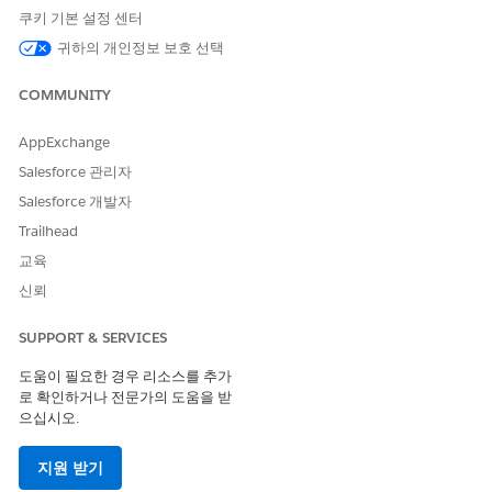
쿠키 기본 설정 센터
To share records using
Use Compliant Data Sharing
Compliant Data Sharing:
System Permission
귀하의 개인정보 보호 선택
AND
COMMUNITY
Be the owner of the record
OR have edit access on the
AppExchange
record through Compliant
Salesforce 관리자
Data Sharing
Salesforce 개발자
To have a record shared
Use Compliant Data Sharing
Trailhead
with you using Compliant
system permission
교육
Data Sharing:
신뢰
License
SUPPORT & SERVICES
Compliant DataSharing
도움이 필요한 경우 리소스를 추가
로 확인하거나 전문가의 도움을 받
으십시오.
이 기사를 통해 문제를 해결했습니까?
지원 받기
개선을 위한 의견을 보내주세요.