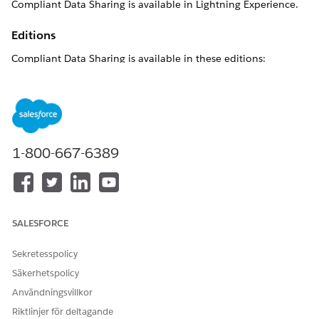
Compliant Data Sharing is available in Lightning Experience.
Editions
Compliant Data Sharing is available in these editions:
Enterprise
Unlimited
Developer
Availability
1-800-667-6389
Compliant Data Sharing is available with:
All Industry Clouds
Permissions
SALESFORCE
Compliant Data Sharing permissions:
Sekretesspolicy
USER PERMISSIONS NEEDED
Säkerhetspolicy
Användningsvillkor
To set up Compliant Data
Configure Compliant Data
Sharing:
Sharing System Permission
Riktlinjer för deltagande