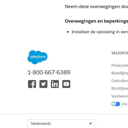
Neem deze overwegingen door 
Overwegingen en beperking
Installeer de oplossing in ee
implementatiefouten.
Salesforce raadt aan om in e
voordat u deze naar product
SALESFO
hebben.
Privacyve
1-800-667-6389
De init
OPMERKING
Beveiligin
productieorganisat
Gebruiks
Richtlijn
Als de installatie mislukt, 
Voorkeur
Klantenondersteuning van Sa
Uw 
De oplossing implementeert v
voorzieningen te verkennen.
Voorbeeldconfiguraties en g
automatisch verwijderd. Als 
Select Org
Nederlands