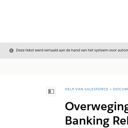
Sluiten
Deze tekst werd vertaald aan de hand van het systeem voor automa
HELP VAN SALESFORCE
DOCUM
U bent hier:
Inhoudsopgave weergeven
Overweging
Banking Rel