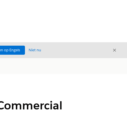
Sluite
n op Engels
Niet nu
Sluiten
 Commercial