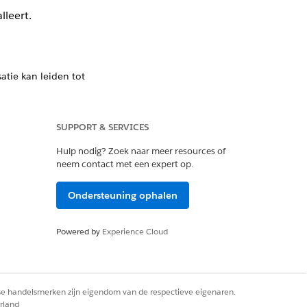
leert.
atie kan leiden tot
nfiguratie voldoet aan uw behoeften
uw Apex code minstens 75% codedekking
SUPPORT & SERVICES
Hulp nodig? Zoek naar meer resources of
neem contact met een expert op.
schikbaar in actieve
Ondersteuning ophalen
m aanhoudt, neemt u contact op met
Powered by
Experience Cloud
er Edition of FSC Trial-organisatie om
nship Solution, worden niet
rse handelsmerken zijn eigendom van de respectieve eigenaren.
gevens handmatig voordat u
rland