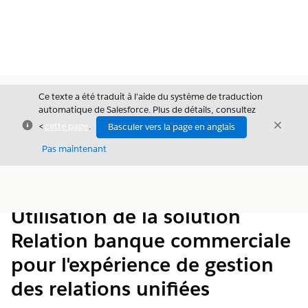
Ce texte a été traduit à l’aide du système de traduction
automatique de Salesforce. Plus de détails, consultez
Fermer
Ferme
<
cette page
.
Basculer vers la page en anglais
Fermer
Pas maintenant
Table des
Afficher la table des matières
matières
Utilisation de la solution
Relation banque commerciale
pour l'expérience de gestion
des relations unifiées