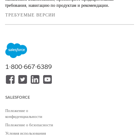
требования, навигацию по продуктам и рекомендации.
ТРЕБУЕМЫЕ ВЕРСИИ
Доступно в версиях: Lightning Experience
Доступно в версиях: Версии
Enterprise
и
Unlimited
с
Financial Services Cloud
Прежде чем устанавливать решение по коммерческим банковским
взаимосвязям, убедитесь, что в вашей организации есть эти
1-800-667-6389
необходимые лицензии.
FSCSales
FSCSalesEUOZ
FinancialServicesCloudEUOZ
SALESFORCE
FinancialServicesCloudExtension
BusinessClientEngagement
Положение о
IndustriesServiceExcellence
конфиденциальности
FSCFoundations
Положение о безопасности
FSCInsurance
Условия использования
FSCService