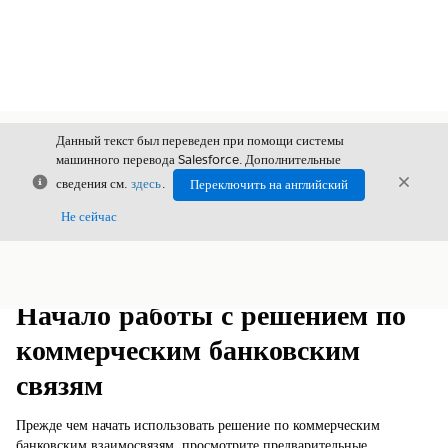
Данный текст был переведен при помощи системы
машинного перевода Salesforce. Дополнительные
Закрыть
Закры
сведения см.
здесь
.
Переключить на английский
Закрыт
Не сейчас
Содержание
Показать содержание
Начало работы с решением по
коммерческим банковским
связям
Прежде чем начать использовать решение по коммерческим
банковским взаимосвязям, просмотрите предварительные