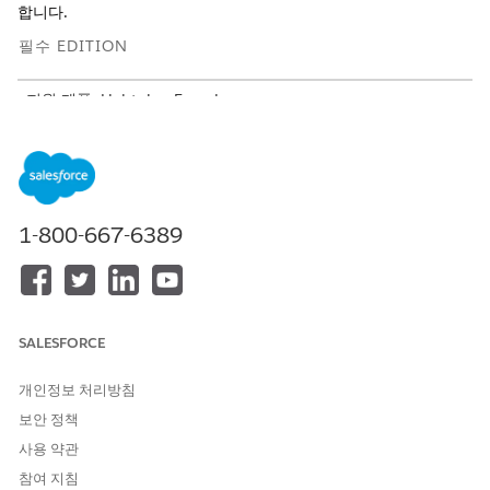
합니다.
필수 EDITION
지원 제품: Lightning Experience
지원 제품:
Professional
,
Enterprise
,
Unlimited
Edition
설정에서
개체 관리자
를 열고
계정 연락처 관계
를 연 다음,
필드
및 관계
를 클릭합니다.
역할
을 선택합니다.
1-800-667-6389
표준 Salesforce 역할 선택 목록 값을 삭제합니다.
필요에 따라 선택 목록 값을 추가합니다.
역할을 제안합니다. 클라이언트, 자녀, 국내 파트너, 배우자, 기
부금 제공자, 수혜자, 이사회 구성원, 직원, 수탁자 등
SALESFORCE
변경 사항을 저장합니다.
개인정보 처리방침
보안 정책
이 기사를 통해 문제를 해결했습니까?
사용 약관
개선을 위한 의견을 보내주세요.
참여 지침