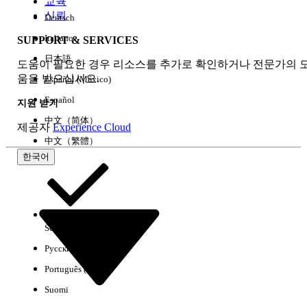
교육
신뢰
Deutsch
Italiano
SUPPORT & SERVICES
모두 지우기
완료
日本語
도움이 필요한 경우 리소스를 추가로 확인하거나 전문가의 
움을 받으십시오.
Español (México)
Español
지원 받기
中文（简体）
제공자
Experience Cloud
中文（繁體）
한국어
Select Org
한국어
Русский
결과 없음
Português (Brasil)
몇 가지 검색 팁
Suomi