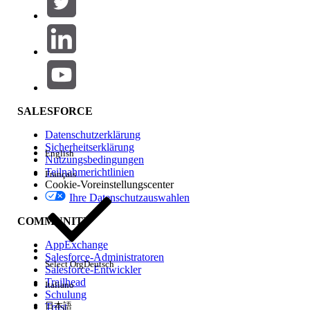
Produktbereich
Hinzufügen
Auswirkungen auf Funktionen
SALESFORCE
Datenschutzerklärung
Sicherheitserklärung
English
Nutzungsbedingungen
Teilnahmerichtlinien
Français
Cookie-Voreinstellungscenter
Ihre Datenschutzauswahlen
Edition
COMMUNITY
AppExchange
Salesforce-Administratoren
Select Org
Deutsch
Salesforce-Entwickler
Trailhead
Italiano
Erfahrung
Schulung
日本語
Trust