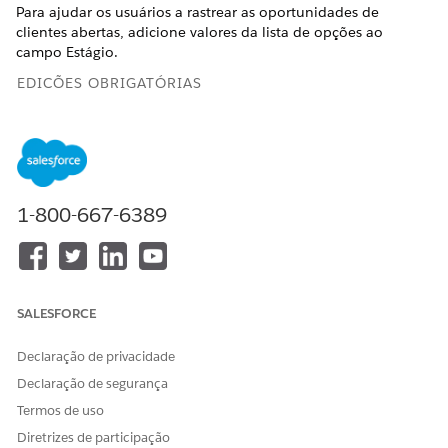
Para ajudar os usuários a rastrear as oportunidades de
clientes abertas, adicione valores da lista de opções ao
campo Estágio.
EDIÇÕES OBRIGATÓRIAS
Disponível em: Lightning Experience
Disponível em:
Professional
,
Enterprise
e
Unlimited
Editions
1-800-667-6389
Em Configuração, abra o
Gerenciador de objetos
, abra
Oportunidade
e selecione
Campos e relacionamentos
.
Selecione
Estágio
.
Crie valores da lista de opções do estágio da
oportunidade adequados ao seu processo de negócios.
SALESFORCE
Sugerimos Avaliação necessária, Desenvolver proposta,
Apresentação do cliente e Iniciar transferência.
Declaração de privacidade
Em Valores da lista de opções de estágios da
Declaração de segurança
oportunidade, clique em
Novo
.
Termos de uso
Dê um nome ao estágio.
Insira a probabilidade que o estágio representa.
Diretrizes de participação