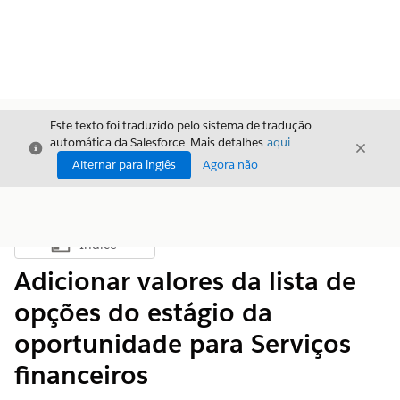
Este texto foi traduzido pelo sistema de tradução
automática da Salesforce. Mais detalhes
aqui
.
Fechar
Fecha
Fechar
Alternar para inglês
Agora não
Índice
Mostrar índice
Adicionar valores da lista de
opções do estágio da
oportunidade para Serviços
financeiros