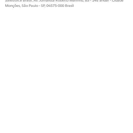
Salesforce Brasil, Av. Jornalista Roberto Marinho, 85 - 14º andar - Cidade
Monções, São Paulo - SP, 04575-000 Brasil