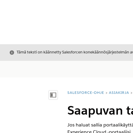
Sulje
Tämä teksti on käännetty Salesforcen konekäännösjärjestelmän avu
SALESFORCE-OHJE
ASIAKIRJA
Olet tässä:
Näytä sisällysluettelo
Saapuvan t
Jos haluat sallia portaalikäyt
Experience Cloud -portaaliisi.