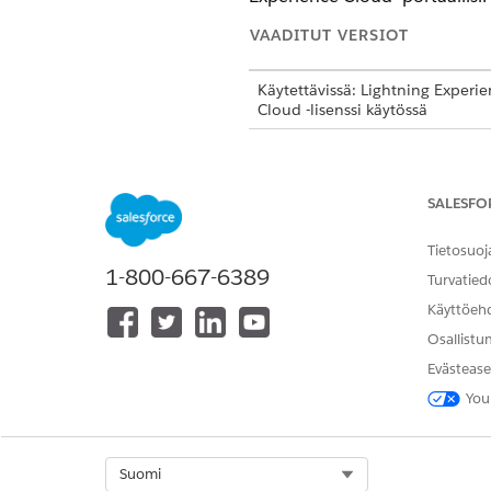
VAADITUT VERSIOT
Käytettävissä: Lightning Experien
Cloud -lisenssi käytössä
Financial Services -asiakasport
SALESFO
Tietosuoj
1-800-667-6389
Turvatied
Käyttöeh
Osallistu
Evästease
You
Kulun aktivoiminen tai aktivoin
Kloonaa ja aktivoi saapuva t
Kirjoita Määritykset-vali
Select Org
Suomi