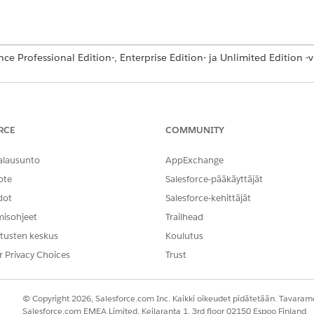
ce Professional Edition-, Enterprise Edition- ja Unlimited Edition -ve
TARVITTAVAT KÄYTTÖOIKEUDET
aalin mukauttaminen:
Portaalin jäsenenä olemi
RCE
COMMUNITY
määrittäminen
alausunto
AppExchange
OR
ote
Salesforce-pääkäyttäjät
Portaalin jäsenenä olemin
dot
Salesforce-kehittäjät
kokoonpanon tarkasteluoi
misohjeet
Trailhead
pääkäyttäjä, -julkaisija tai
tusten keskus
Koulutus
r Privacy Choices
Trust
nin poistaminen:
Kulkujen hallintaoikeus
apaamisen kulku.
© Copyright 2026, Salesforce.com Inc. Kaikki oikeudet pidätetään. Tavarame
kon Pikahaku-kenttään
ja napsauta
Kulut
.
Kulut
Salesforce.com EMEA Limited, Keilaranta 1, 3rd floor 02150 Espoo Finland