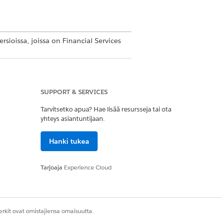
rsioissa, joissa on Financial Services
nen JA Kokemusten luominen ja
SUPPORT & SERVICES
Tarvitsetko apua? Hae lisää resursseja tai ota
yhteys asiantuntijaan.
en JA määritysten ja
Hanki tukea
keus JA Experience Cloud -
 -rakentaja kyseisessä portaalissa
Tarjoaja
Experience Cloud
rkit ovat omistajiensa omaisuutta.