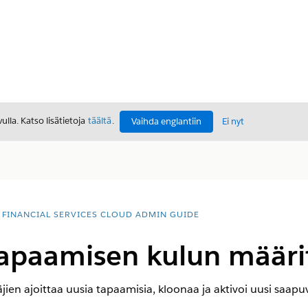
lla. Katso lisätietoja
täältä
.
Vaihda englantiin
Ei nyt
FINANCIAL SERVICES CLOUD ADMIN GUIDE
apaamisen kulun määri
täjien ajoittaa uusia tapaamisia, kloonaa ja aktivoi uusi saap