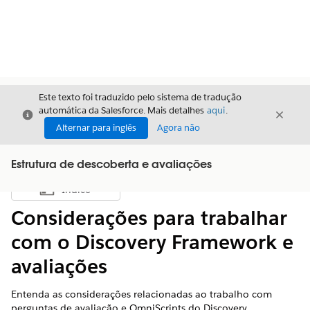
Este texto foi traduzido pelo sistema de tradução
automática da Salesforce. Mais detalhes
aqui
.
Fechar
Fecha
Fechar
Alternar para inglês
Agora não
Estrutura de descoberta e avaliações
Índice
Mostrar índice
Considerações para trabalhar
com o Discovery Framework e
avaliações
Entenda as considerações relacionadas ao trabalho com
perguntas de avaliação e OmniScripts do Discovery