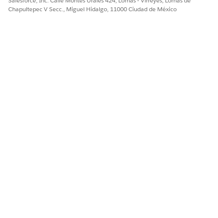
Salesforce, Inc. Calle Montes Urales 424, Lomas - Virreyes, Lomas de
Duplique y active el OmniScript
Chapultepec V Secc., Miguel Hidalgo, 11000 Ciudad de México
FSCINS/FNOLHomeInsurancePropertyDamageQuestionnaire.
Desde el Iniciador de aplicación, busque y seleccione
OmniStudio
.
En la aplicación OmniStudio, desde la barra de navegación,
seleccione
OmniScripts
.
La aplicación OmniScripts puede tardar un poco en abrirse.
Select
FSCINS/FNOLHomeInsurancePropertyDamageQuestionnair
Omniscript.
Haga clic en
Nueva versión
.
Haga clic en
Activar versión
.
¿RESOLVIÓ ESTE ARTÍCULO SU PROBLEMA?
¡Háganos saber cómo podemos mejorar!
Sí
No