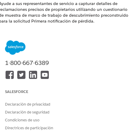
Ayude a sus representantes de servicio a capturar detalles de
reclamaciones precisos de propietarios utilizando un cuestionario
de muestra de marco de trabajo de descubrimiento preconstruido
para la solicitud Primera notificación de pérdida.
EDICIONES NECESARIAS
Disponible en: Lightning Experience
Disponible en:
Professional Edition
,
Enterprise Edition
y
Unlimited Edition
1-800-667-6389
PERMISOS DE USUARIO NECESARIOS
Para activar Marco de trabajo
Personalizar aplicación
de descubrimiento:
SALESFORCE
Para integrar un OmniScript en
Administrador de OmniStudio
Declaración de privacidad
otro OmniScript:
Declaración de seguridad
Active el parámetro Metadatos de OmniStudio. Para obtener
Condiciones de uso
más información, consulte
Activar compatibilidad de API
de
Directrices de participación
metadatos de OmniStudio.