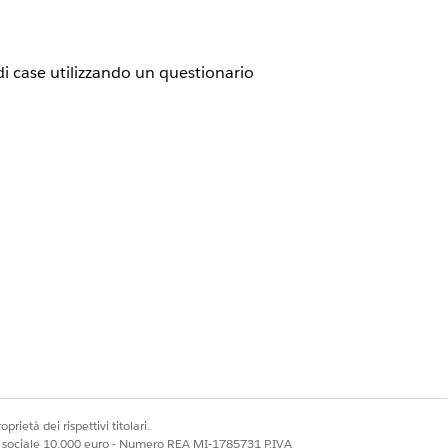
i di case utilizzando un questionario
l supporto
dell'API dei metadati
edere
Disabilitazione di Runtime
prietà dei rispettivi titolari.
ale sociale 10.000 euro - Numero REA MI-1785731 P.IVA