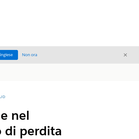
Chiud
'inglese
Non ora
Chiudi
OUD
e nel
 di perdita