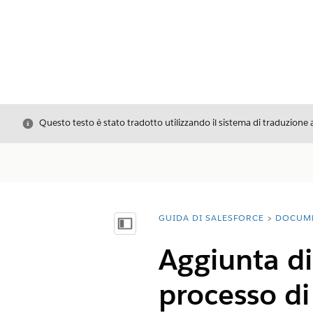
Chiudi
Questo testo è stato tradotto utilizzando il sistema di traduzione 
GUIDA DI SALESFORCE
DOCUM
Ti trovi qui:
Mostra sommario
Aggiunta di
processo di