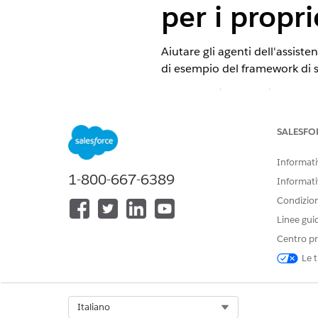
per i propri
Aiutare gli agenti dell'assiste
di esempio del framework di sc
VERSIONI (EDITION) RICHIE
Disponibile nelle versioni: Ligh
SALESFO
Disponibile in:
Professional Edi
Informativ
1-800-667-6389
Informati
Condizioni
Per abilitare il framework Discov
Linee gui
Per incorporare un OmniScript i
Centro pr
Le t
Abilitare l'impostazione Meta
Omnistudio.
Disabilitare l'impostazione R
Select Org
Italiano
pacchetto gestito
.