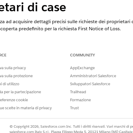
etari di case
nza ad acquisire dettagli precisi sulle richieste dei proprietar
operta predefinito per la richiesta First Notice of Loss.
STE
tning Experience
RCE
COMMUNITY
tion
,
Enterprise Edition
e
Unlimited Edition
a sulla privacy
AppExchange
va sulla protezione
Amministratori Salesforce
AUTORIZZAZIONI UTENTE RICHIESTE
 di utilizzo
Sviluppatori Salesforce
ery:
Personalizza applicazione
da per la partecipazione
Trailhead
n un altro OmniScript:
Amministratore OmniStudio
eferenze cookie
Formazione
ue scelte in materia di privacy
Trust
dati OmniStudio. Per ulteriori informazioni, vedere
Abilitazione de
untime pacchetto gestito Omnistudio. Per ulteriori informazioni, v
© Copyright 2026, Salesforce.com Inc. Tutti i diritti riservati. Vari marchi di pro
salesforce.com Italy S.r.l., Piazza Filippo Meda 5, 20121 Milano (MI) Capit