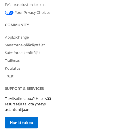
Valitse ominaisuuksien paneelista Toimintokäynnistimen
Evästeasetusten keskus
käyttöönotto -osiosta toimintokäynnistimen käyttöönoton
Your Privacy Choices
nimi, jonka loit, kun
luotit Ilmoita matka-aikatauluista -
toiminnon
.
COMMUNITY
Tallenna muutoksesi.
AppExchange
KATSO MYÖS:
Salesforce-pääkäyttäjät
Salesforce Trailhead: Mukautetun tietuesivun luominen
Salesforce-kehittäjät
Lightning Experiencelle ja Salesforce-mobiilisovellukselle
Trailhead
Koulutus
Trust
RATKAISIKO TÄMÄ ARTIKKELI ONGELMASI?
Anna palautetta, jotta voimme kehittyä!
SUPPORT & SERVICES
Kyllä
Ei
Tarvitsetko apua? Hae lisää
resursseja tai ota yhteys
asiantuntijaan.
Hanki tukea