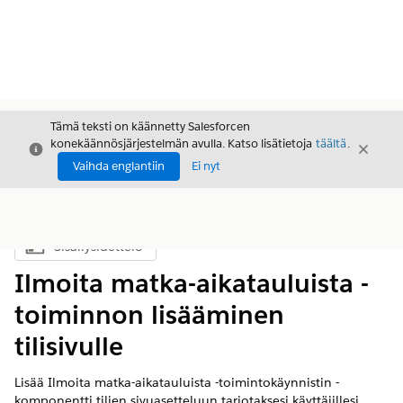
Tämä teksti on käännetty Salesforcen
konekäännösjärjestelmän avulla. Katso lisätietoja
täältä
.
Sulje
Sulje
Sulje
Vaihda englantiin
Ei nyt
Sisällysluettelo
Näytä sisällysluettelo
Ilmoita matka-aikatauluista -
toiminnon lisääminen
tilisivulle
Lisää Ilmoita matka-aikatauluista -toimintokäynnistin -
komponentti tilien sivuasetteluun tarjotaksesi käyttäjillesi