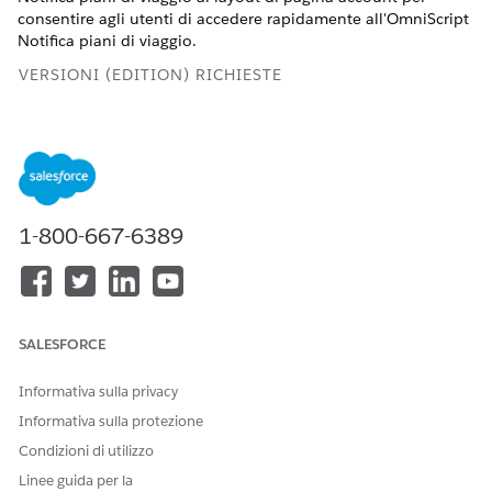
consentire agli utenti di accedere rapidamente all'OmniScript
Notifica piani di viaggio.
VERSIONI (EDITION) RICHIESTE
Disponibile nelle versioni: Lightning Experience
Disponibile in: Versioni
Professional
Edition,
Enterprise
Edition e
Unlimited
Edition in cui è abilitato Financial
Services Cloud
1-800-667-6389
AUTORIZZAZIONI UTENTE RICHIESTE
Per aggiungere un'azione
Personalizza applicazione
alla pagina dell'account:
SALESFORCE
In Imposta, fare clic su
Gestore oggetti
.
Nella casella Ricerca veloce, immettere
e quindi
Account
Informativa sulla privacy
selezionare
Account
.
Informativa sulla protezione
Fare clic su
Pagine record Lightning
e selezionare
Pagina
Condizioni di utilizzo
record account
.
Fare clic su
Modifica
.
Linee guida per la