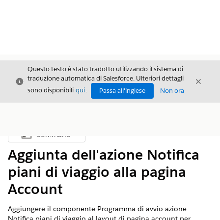
Questo testo è stato tradotto utilizzando il sistema di
traduzione automatica di Salesforce. Ulteriori dettagli
Chiudi
Chiud
Chiudi
sono disponibili
qui
.
Passa all'inglese
Non ora
Sommario
Mostra sommario
Aggiunta dell'azione Notifica
piani di viaggio alla pagina
Account
Aggiungere il componente Programma di avvio azione
Notifica piani di viaggio al layout di pagina account per