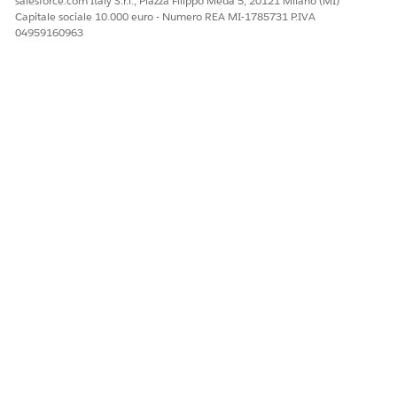
salesforce.com Italy S.r.l., Piazza Filippo Meda 5, 20121 Milano (MI)
Capitale sociale 10.000 euro - Numero REA MI-1785731 P.IVA
04959160963