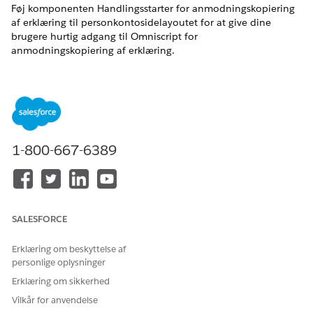
Føj komponenten Handlingsstarter for anmodningskopiering
af erklæring til personkontosidelayoutet for at give dine
brugere hurtig adgang til Omniscript for
anmodningskopiering af erklæring.
EDITIONSHEADING
BRUGERTILLADELSER PÅKRÆVET
Hvis du vil opsætte
Tilpas applikation
tjenesteprocessen Anmod
1-800-667-6389
om kopiering af erklæring:
Fra Opsætning skal du klikke på
Objektmanager
.
Skriv
i feltet Find hurtigt, og vælg derefter
Konto
.
Konto
Klik på
Lightning-registreringssider
, og vælg
SALESFORCE
Kontoregistreringsside
.
Klik på
Rediger
.
Erklæring om beskyttelse af
På fanen Komponenter skal du føje Handlingsstarter til
personlige oplysninger
registreringssiden.
Erklæring om sikkerhed
I egenskabsruden i Handlingsstarterimplementering skal
du vælge den handlingsstarterimplementering, du
Vilkår for anvendelse