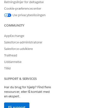
oprettede i handlingen Anmod om erklæringskopier.
Retningslinjer for deltagelse
Gem dine ændringer.
Cookie-præferencecenter
Uw privacybeslissingen
COMMUNITY
LØSTE DENNE ARTIKEL DIT PROBLEM?
Giv os besked, så vi kan forbedre os!
AppExchange
Ja
Nej
Salesforce-administratorer
Salesforce-udviklere
Trailhead
Uddannelse
Tillid
SUPPORT & SERVICES
Har du brug for hjælp? Find flere
ressourcer, eller få kontakt med
en ekspert.
Få support