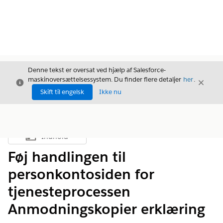
Denne tekst er oversat ved hjælp af Salesforce-
maskinoversættelsessystem. Du finder flere detaljer
her
.
Luk
Luk
Luk
Skift til engelsk
Ikke nu
Indhold
Vis indholdsfortegnelse
Føj handlingen til
personkontosiden for
tjenesteprocessen
Anmodningskopier erklæring