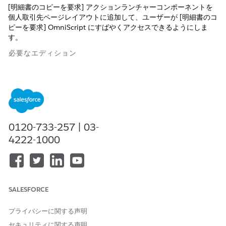
[明細書のコピーを要求] アクションランチャーコンポーネントを
個人取引先ページレイアウトに追加して、ユーザーが [明細書のコ
ピーを要求] OmniScript にすばやくアクセスできるようにしま
す。
必要なエディション
必要なユーザー権限
[明細書のコピーを要求] サー
「アプリケーションのカスタ
ビスプロセスを設定する
マイズ」
0120-733-257 | 03-
[設定] で
[オブジェクトマネージャー]
をクリックします。
[クイック検索] ボックスに「
と入力し、[
取引先]
を選
取引先」
4222-1000
択します。
[
Lightning Record Pages]
をクリックし、[
Account Record
Page
] を選択します。
[編集]
をクリックします。
[コンポーネント] タブで、アクションランチャーをレコードペ
SALESFORCE
ージに追加します。
プロパティペインの [アクションランチャーのリリース] で、
プライバシーに関する声明
[ステートメントのコピーを要求] アクションで作成したアクシ
セキュリティに関する声明