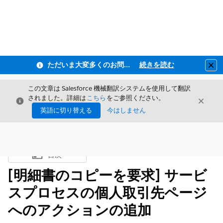
ただいま大変多くのお問い合わせをいただいており、ご連絡までにお時間を頂戴しております
続きを読む
Clo
この文章は Salesforce 機械翻訳システムを使用して翻訳
されました。詳細は
こちら
をご参照ください。
閉じる
閉じ
閉じる
英語に切り替える
今はしません
目次
目次を表示
[明細書のコピーを要求] サービ
スプロセスの個人取引先ページ
へのアクションの追加