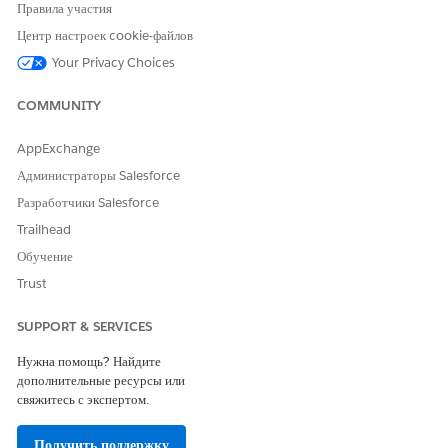
Правила участия
на страницу записи.
На панели свойств в развертывании средства запуска действий
Центр настроек cookie-файлов
выберите развертывание средства запуска действий, созданное
Your Privacy Choices
в действии «Перевод средств на собственную организацию».
Сохраните внесенные изменения.
COMMUNITY
AppExchange
Администраторы Salesforce
ЭТА СТАТЬЯ РЕШИЛА ВАШУ ПРОБЛЕМУ?
Разработчики Salesforce
Оставьте свой отзыв, чтобы мы могли стать лучше!
Trailhead
Да
Нет
Обучение
Trust
SUPPORT & SERVICES
Нужна помощь? Найдите
дополнительные ресурсы или
свяжитесь с экспертом.
Получить поддержку