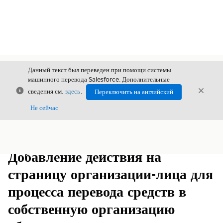
Данный текст был переведен при помощи системы
машинного перевода Salesforce. Дополнительные
Закрыть
Закры
сведения см.
здесь
.
Переключить на английский
Закрыт
Не сейчас
Содержание
Показать содержание
Добавление действия на
страницу организации-лица для
процесса перевода средств в
собственную организацию