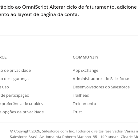
 rápido ao OmniScript Alterar ciclo de faturamento, adicion
ento ao layout de página da conta.
ience
onal
,
Enterprise
e
Unlimited
em que o Financial Services Cloud está
RCE
COMMUNITY
PERMISSÕES DE USUÁRIO NECESSÁRIAS
o de privacidade
AppExchange
na da conta:
Personalizar aplicativo
ão de segurança
Administradores do Salesforce
e uso
Desenvolvedores do Salesforce
Gerenciador de objetos
.
s de participação
e selecione
Conta
.
Trailhead
Conta
o do Lightning
e selecione
Página de registro da conta
.
 preferência de cookies
Treinamento
s opções de privacidade
Trust
one
O Iniciador de ação
à página de registro.
elecione a implantação do iniciador de ação que você criou ao
cri
© Copyright 2026, Salesforce.com Inc. Todos os direitos reservados. Várias m
Salesforce Brasil, Av. Jornalista Roberto Marinho, 85 - 14º andar - Cidade M