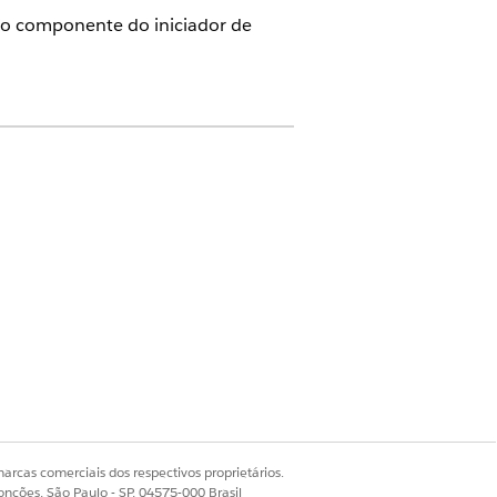
e o componente do iniciador de
 habilitado
ar a ação Alterar ciclo de faturamento
.
arcas comerciais dos respectivos proprietários.
onções, São Paulo - SP, 04575-000 Brasil