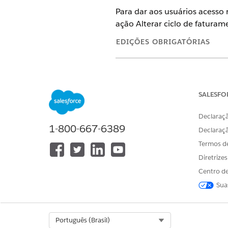
Para dar aos usuários acesso
ação Alterar ciclo de faturam
EDIÇÕES OBRIGATÓRIAS
Disponível em: Lightning Exper
Disponível em: Edições
Professi
SALESFO
Declaraçã
1-800-667-6389
Para adicionar uma ação à pági
Declaraç
Termos d
Em Configuração, clique em
Na caixa Busca rápida, insira
Diretrize
Clique em
Páginas de registr
Centro de
Clique em
Editar
.
Sua
Na guia Componentes, adici
No painel de propriedades, s
Salve suas alterações.
Select Org
Português (Brasil)