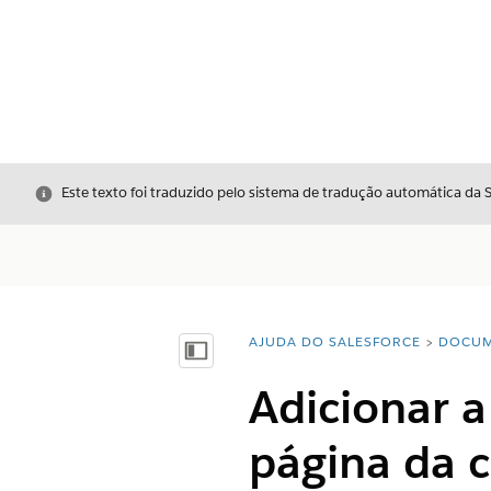
Fechar
Este texto foi traduzido pelo sistema de tradução automática da 
AJUDA DO SALESFORCE
DOCUM
Você está aqui:
Mostrar índice
Adicionar a
página da 