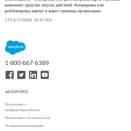
компонент средства запуска действий «Блокировка или
разблокировка карты» в макет страницы организации.
ТРЕБУЕМЫЕ ВЕРСИИ
Доступно в версиях: Lightning Experience
Доступно в версиях: Версии
Professional
Edition,
Enterprise
Edition и
Unlimited
Edition с включенным Financial Services
Cloud
1-800-667-6389
НЕОБХОДИМЫЕ ПОЛНОМОЧИЯ ПОЛЬЗОВАТЕЛЯ
Для добавления действия на
Настройка приложения
страницу организации:
SALESFORCE
В меню «Настройка» выберите
«Менеджер объектов»
.
Введите строку «
» в поле «Быстрый поиск» и
Организация
Положение о
выберите пункт «
Организация
».
конфиденциальности
Нажмите
Lightning Record Pages
и выберите «
Страница
Положение о безопасности
записи организации
».
Условия использования
Нажмите кнопку
«Правка»
.