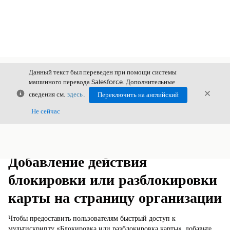
Данный текст был переведен при помощи системы
машинного перевода Salesforce. Дополнительные
Закрыть
Закры
сведения см.
здесь
.
Переключить на английский
Закрыт
Не сейчас
Содержание
Показать содержание
Добавление действия
блокировки или разблокировки
карты на страницу организации
Чтобы предоставить пользователям быстрый доступ к
мультискрипту «Блокировка или разблокировка карты», добавьте