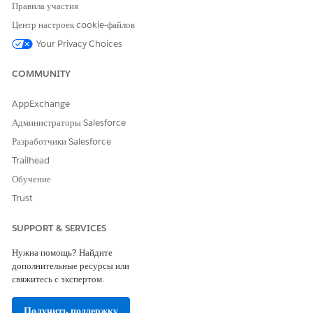
Во вкладке «Компоненты» добавьте
Средство запуска
Правила участия
действий
на страницу записи.
Центр настроек cookie-файлов
На панели свойств выберите развертывание средства запуска
Your Privacy Choices
действий, созданное при
создании действия блокировки или
разблокировки карты
.
COMMUNITY
Сохраните внесенные изменения.
AppExchange
СМ. ТАКЖЕ:
Администраторы Salesforce
Salesforce Trailhead: Создание настраиваемой страницы
Разработчики Salesforce
записи для Lightning Experience и мобильного приложения
Salesforce
Trailhead
Обучение
Trust
ЭТА СТАТЬЯ РЕШИЛА ВАШУ ПРОБЛЕМУ?
SUPPORT & SERVICES
Оставьте свой отзыв, чтобы мы могли стать лучше!
Нужна помощь? Найдите
Да
Нет
дополнительные ресурсы или
свяжитесь с экспертом.
Получить поддержку