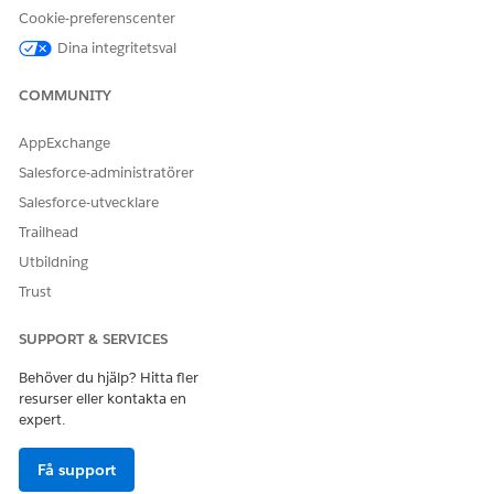
Cookie-preferenscenter
SE ÄVEN:
Dina integritetsval
Salesforce Trailhead: Bygg en egen postsida för Lightning
Experience och Salesforce-mobilappen
COMMUNITY
AppExchange
LÖSTE DENNA ARTIKEL DITT PROBLEM?
Salesforce-administratörer
Berätta för oss vad vi kan förbättra!
Salesforce-utvecklare
Trailhead
Ja
Nej
Utbildning
Trust
SUPPORT & SERVICES
Behöver du hjälp? Hitta fler
resurser eller kontakta en
expert.
Få support