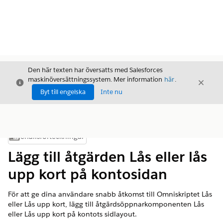
Den här texten har översatts med Salesforces
maskinöversättningssystem. Mer information
här
.
Stäng
Stäng
Stäng
Byt till engelska
Inte nu
Innehållsförteckningar
Visa innehållsförteckning
Lägg till åtgärden Lås eller lås
upp kort på kontosidan
För att ge dina användare snabb åtkomst till Omniskriptet Lås
eller Lås upp kort, lägg till åtgärdsöppnarkomponenten Lås
eller Lås upp kort på kontots sidlayout.