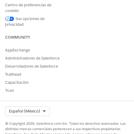
Centro de preferencias de
En la ficha Componentes, agregue el
Iniciador de acciones
cookies
a la página de registro.
En el panel de propiedades, seleccione la implementación
Sus opciones de
privacidad
del iniciador de acciones que creó cuando
creó la acción
Bloquear o desbloquear tarjeta.
COMMUNITY
Guarde sus cambios.
AppExchange
Administradores de Salesforce
¿RESOLVIÓ ESTE ARTÍCULO SU PROBLEMA?
Desarrolladores de Salesforce
¡Háganos saber cómo podemos mejorar!
Trailhead
Sí
No
Capacitación
Trust
Select Org
Español (México)
© Copyright 2026, Salesforce.com Inc. Todos los derechos reservados. Las
distintas marcas comerciales pertenecen a sus respectivos propietarios.