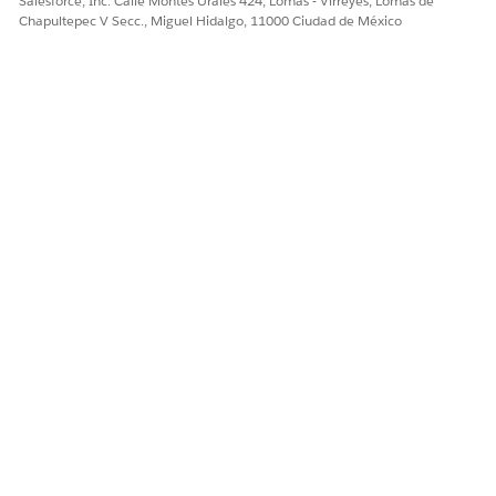
Salesforce, Inc. Calle Montes Urales 424, Lomas - Virreyes, Lomas de
Chapultepec V Secc., Miguel Hidalgo, 11000 Ciudad de México