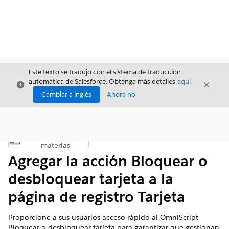
Este texto se tradujo con el sistema de traducción
automática de Salesforce. Obtenga más detalles
aquí
.
Cerrar
Cerrar
Cerrar
Cambiar a inglés
Ahora no
Índice de
Mostrar índice de materias
materias
Agregar la acción Bloquear o
desbloquear tarjeta a la
página de registro Tarjeta
Proporcione a sus usuarios acceso rápido al OmniScript
Bloquear o desbloquear tarjeta para garantizar que gestionan