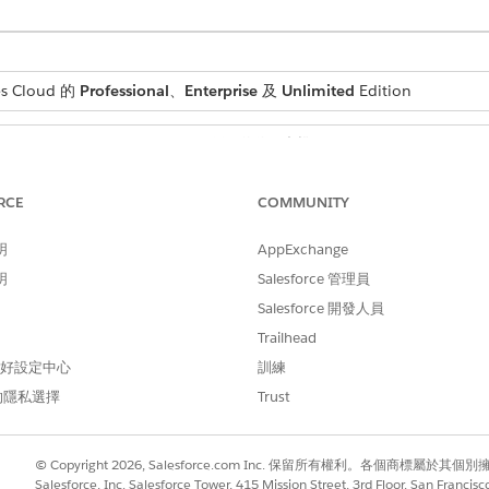
s Cloud 的
Professional
、
Enterprise
及
Unlimited
Edition
需要的使用者權限
自訂應用程式
RCE
COMMUNITY
理員
」。
明
」,然後選取「
核發卡片
」。
AppExchange
核發卡片
,然後選取「
核發的卡片記錄頁面
」。
明
Salesforce 管理員
建立記錄頁面。請參閱
建立和設定 Lightning Experience 記錄頁
Salesforce 開發人員
Trailhead
on Launcher
新增至記錄頁面。
 偏好設定中心
訓練
鎖定或解除鎖定卡片動作」時建立的動作啟動器部署。
的隱私選擇
Trust
© Copyright 2026, Salesforce.com Inc. 保留所有權利。各個商標屬於其個
Salesforce, Inc. Salesforce Tower, 415 Mission Street, 3rd Floor, San Francis