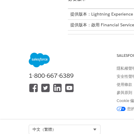
提供版本：Lightning Experience
提供版本：啟用 Financial Service
若要將動作新增至卡片頁面:
SALESFO
在「設定」中，按一下「
物件管
在「快速尋找」方塊中,輸入「
隱私權聲
1-800-667-6389
按一下「
Lightning 記錄頁面
」
安全性聲
如果您看不到記錄頁面,請
使用條款
按一下「
編輯
」。
參與原則
在「元件」索引標籤上,將
Acti
Cookie
在內容窗格中,選取您在
建立「
您
請儲存您的變更。
Select Org
中文（繁體）