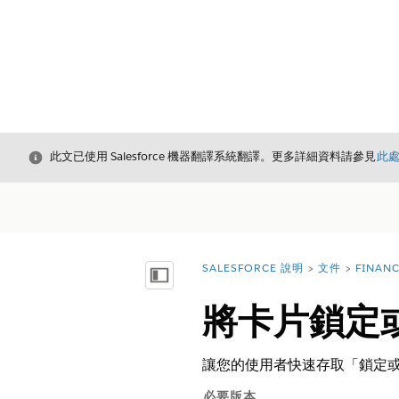
結束
此文已使用 Salesforce 機器翻譯系統翻譯。更多詳細資料請參見
此
SALESFORCE 說明
文件
FINAN
您位於此處：
顯示目錄
將卡片鎖定
讓您的使用者快速存取「鎖定或解
必要版本