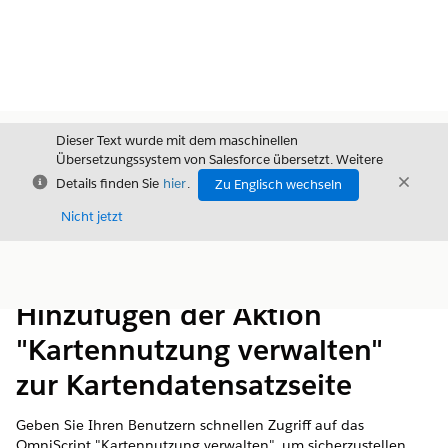
Dieser Text wurde mit dem maschinellen
Übersetzungssystem von Salesforce übersetzt. Weitere
Schließen
Schli
Details finden Sie
hier
.
Zu Englisch wechseln
Schließ
Nicht jetzt
Inhalt
Inhalt anzeigen
Hinzufügen der Aktion
"Kartennutzung verwalten"
zur Kartendatensatzseite
Geben Sie Ihren Benutzern schnellen Zugriff auf das
OmniScript "Kartennutzung verwalten", um sicherzustellen,