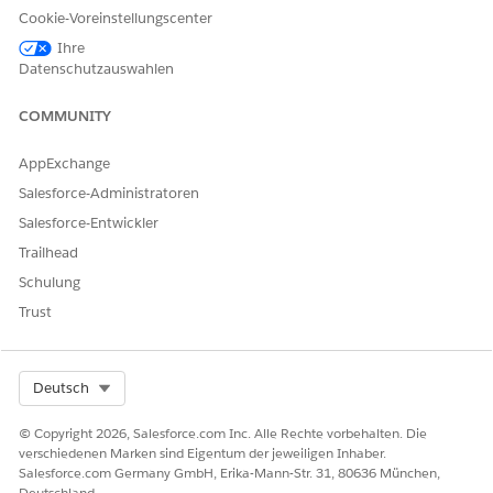
Erstellen und Konfigurieren von Lightning Experience
-
Cookie-Voreinstellungscenter
Datensatzseiten.
Ihre
Klicken Sie auf
Bearbeiten
.
Datenschutzauswahlen
Fügen Sie auf der Registerkarte "Komponenten" der
Datensatzseite das
Aktionsstartprogramm hinzu
.
COMMUNITY
Wählen Sie im Eigenschaftenbereich unter "Bereitstellung
des Aktionsstartprogramms" die Bereitstellung des
AppExchange
Aktionsstartprogramms aus, die Sie
beim Erstellen der
Salesforce-Administratoren
Aktion
"Kartennutzung verwalten" erstellt haben.
Salesforce-Entwickler
Speichern Sie Ihre Änderungen.
Trailhead
Schulung
Trust
KONNTEN SIE IHR PROBLEM MITHILFE DIESES ARTIKELS
LÖSEN?
Geben Sie uns Feedback, damit wir uns verbessern können.
Select Org
Deutsch
Ja
Nein
© Copyright 2026, Salesforce.com Inc. Alle Rechte vorbehalten. Die
verschiedenen Marken sind Eigentum der jeweiligen Inhaber.
Salesforce.com Germany GmbH, Erika-Mann-Str. 31, 80636 München,
Deutschland