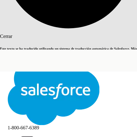
Buscar
Cerrar
Este texto se ha traducido utilizando un sistema de traducción automática de Salesforce. Más
Cambiar a inglés
Ahora no
información
aquí
.
Cerrar
Cerrar
1-800-667-6389