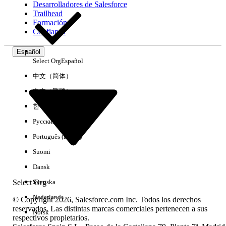
Desarrolladores de Salesforce
Trailhead
Experiencia
Formación
Confianza
Español
Select Org
Español
Borrar todo
Listo
中文（简体）
中文（繁體）
한국어
Русский
Português (Brasil)
Suomi
Dansk
Select Org
Svenska
Nederlands
© Copyright 2026, Salesforce.com Inc. Todos los derechos
reservados. Las distintas marcas comerciales pertenecen a sus
Norsk
respectivos propietarios.
No hay resultados