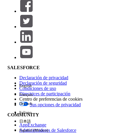
Filtros (0)
SELECCIONAR FILTROS
Agregar
Área de productos
Repercusión de función
SALESFORCE
Declaración de privacidad
Declaración de seguridad
English
Condiciones de uso
Directrices de participación
Français
Centro de preferencias de cookies
Deutsch
Sus opciones de privacidad
Edición
Italiano
COMMUNITY
日本語
AppExchange
Administradores de Salesforce
Español (México)