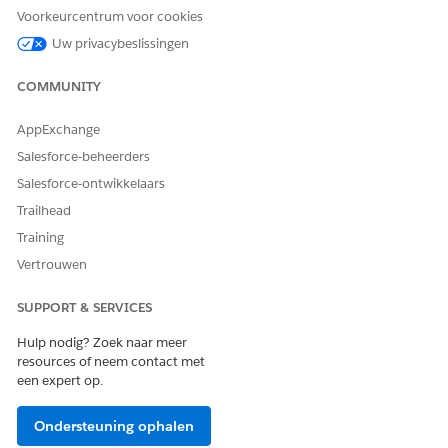
de recordpagina.
Voorkeurcentrum voor cookies
Selecteer in het deelvenster Eigenschappen in de
Uw privacybeslissingen
Implementatie van Actiestarter de implementatie van de
actiestarter die u hebt gemaakt toen u
de actie
COMMUNITY
Kredietlimiet beheren
.
Sla uw wijzigingen op.
AppExchange
Salesforce-beheerders
ZIE OOK:
Salesforce-ontwikkelaars
Salesforce Trailhead: Een aangepaste recordpagina
samenstellen voor Lightning Experience en de mobiele
Trailhead
Salesforce-app
Training
Vertrouwen
SUPPORT & SERVICES
HEEFT DIT ARTIKEL UW PROBLEEM OPGELOST?
Laat ons weten wat we kunnen doen om te verbeteren!
Hulp nodig? Zoek naar meer
resources of neem contact met
Ja
Nee
een expert op.
Ondersteuning ophalen