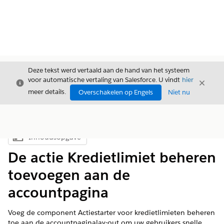
Deze tekst werd vertaald aan de hand van het systeem
voor automatische vertaling van Salesforce. U vindt
hier
Sluiten
Sluite
Sluiten
meer details.
Overschakelen op Engels
Niet nu
Inhoudsopgave
Inhoudsopgave weergeven
De actie Kredietlimiet beheren
toevoegen aan de
accountpagina
Voeg de component Actiestarter voor kredietlimieten beheren
toe aan de accountpaginalay-out om uw gebruikers snelle