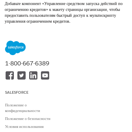
Добавьте компонент «Управление средством запуска действий по
ограничению кредитов» к макету страницы организации, чтобы
предоставить пользователям быстрый доступ к мультискрипту
управления ограничением кредитов.
ТРЕБУЕМЫЕ ВЕРСИИ
Доступно в версиях: Lightning Experience
Доступно в версиях: Версии
Professional
Edition,
Enterprise
Edition и
Unlimited
Edition с включенным Financial Services
1-800-667-6389
Cloud
НЕОБХОДИМЫЕ ПОЛНОМОЧИЯ ПОЛЬЗОВАТЕЛЯ
Для добавления действия на
Настройка приложения
SALESFORCE
страницу организации:
Положение о
В меню «Настройка» выберите
«Менеджер объектов»
.
конфиденциальности
Введите строку «
» в поле «Быстрый поиск» и
Организация
Положение о безопасности
выберите пункт «
Организация
».
Нажмите
Lightning Record Pages
и выберите «
Страница
Условия использования
записи организации
».