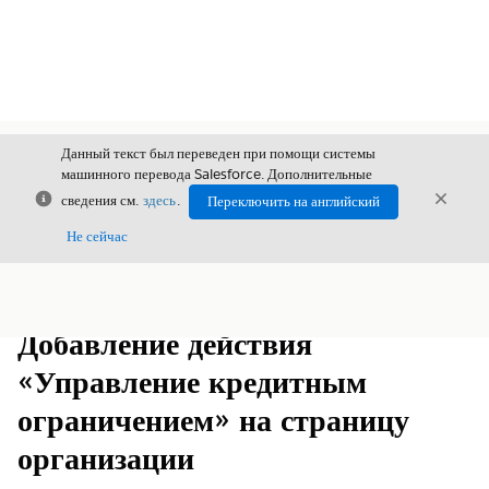
Данный текст был переведен при помощи системы
машинного перевода Salesforce. Дополнительные
Закрыть
Закры
сведения см.
здесь
.
Переключить на английский
Закрыт
Не сейчас
Содержание
Показать содержание
Добавление действия
«Управление кредитным
ограничением» на страницу
организации