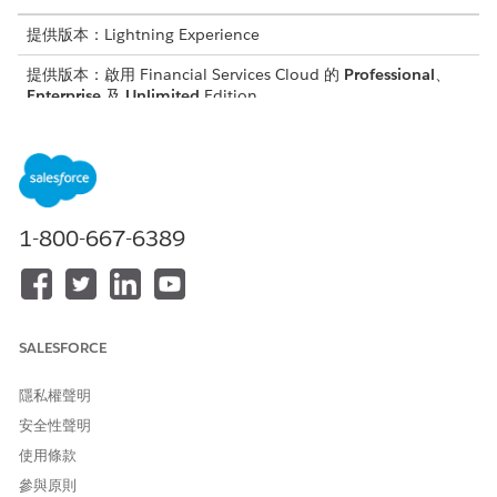
提供版本：Lightning Experience
提供版本：啟用 Financial Services Cloud 的
Professional
、
Enterprise
及
Unlimited
Edition
需要的使用者權限
若要將動作新增至帳戶頁面:
自訂應用程式
1-800-667-6389
在「設定」中，按一下「
物件管理員
」。
在「快速尋找」方塊中,輸入
,然後選取「
帳戶
」。
帳戶
按一下「
Lightning 記錄頁面
」,然後選取「
帳戶記錄頁面
」。
按一下「
編輯
」。
在「元件」索引標籤中,將
Action Launcher
新增至記錄頁面。
SALESFORCE
在內容窗格的「動作啟動器部署」中,選取您在
建立「管理信用
額度限制」動作
動作啟動器部署時建立的動作啟動器部署。
隱私權聲明
請儲存您的變更。
安全性聲明
另請參照：
使用條款
Salesforce Trailhead:建立 Lightning Experience 和
參與原則