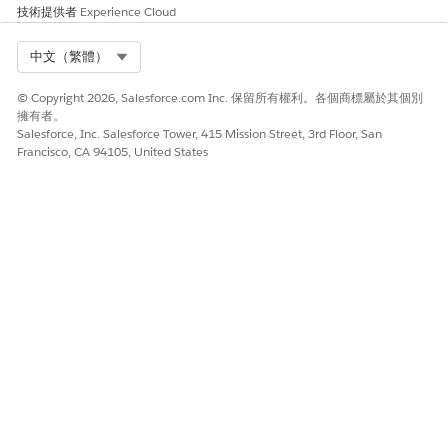
技術提供者
Experience Cloud
Select Org
中文（繁體）
© Copyright 2026, Salesforce.com Inc. 保留所有權利。各個商標屬於其個別
擁有者。
Salesforce, Inc. Salesforce Tower, 415 Mission Street, 3rd Floor, San
Francisco, CA 94105, United States