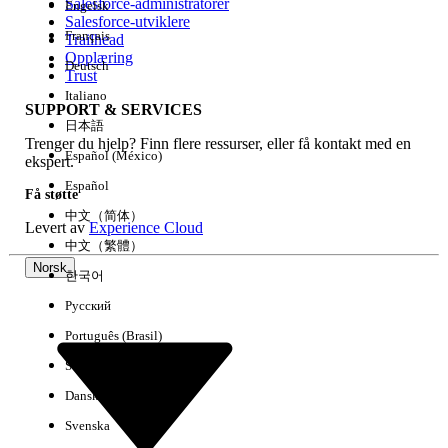
Salesforce-administratorer
Engelsk
Salesforce-utviklere
Français
Trailhead
Erfaring
Opplæring
Deutsch
Trust
Italiano
SUPPORT & SERVICES
日本語
Trenger du hjelp? Finn flere ressurser, eller få kontakt med en
Fjern alle
Utført
Español (México)
ekspert.
Español
Få støtte
中文（简体）
Levert av
Experience Cloud
中文（繁體）
Norsk
한국어
Русский
Português (Brasil)
Suomi
Dansk
Svenska