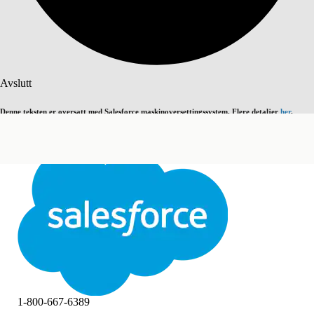
Søk
Avslutt
Denne teksten er oversatt med Salesforce maskinoversettingssystem. Flere detaljer
her
.
Bytt til engelsk
Ikke nå
Avslutt
Avslutt
1-800-667-6389