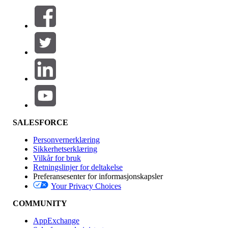
Filtrer etter (0)
VELG FILTRE
Legg til
Produktområde
Funksjonsinnvirkning
SALESFORCE
Personvernerklæring
Sikkerhetserklæring
Vilkår for bruk
Retningslinjer for deltakelse
Preferansesenter for informasjonskapsler
Your Privacy Choices
Utgave
COMMUNITY
AppExchange