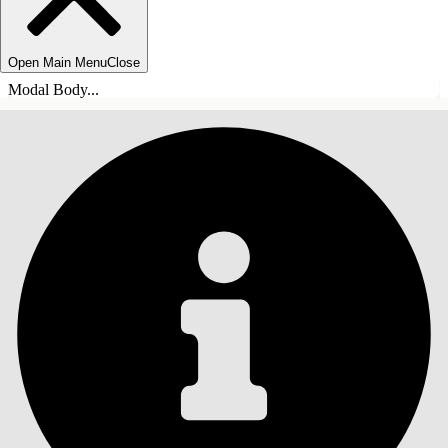
Open Main Menu
Close
Modal Body...
INNHOLD
Søk
Vis innholdsfortegnelse
Innhold