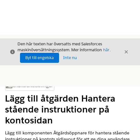
Den här texten har översatts med Salesforces
maskinöversättningssystem. Mer information
här
.
Stäng
Stäng
Stäng
Byt till engelska
Inte nu
Innehållsförteckningar
Visa innehållsförteckning
Lägg till åtgärden Hantera
stående instruktioner på
kontosidan
Lägg till komponenten Åtgärdsöppnare för hantera stående
instruktioner på kontots sidlayout för att ge dina användare