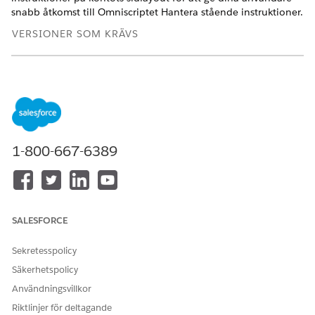
snabb åtkomst till Omniscriptet Hantera stående instruktioner.
VERSIONER SOM KRÄVS
Tillgängliga i: Lightning Experience
Tillgängliga i:
Professional
,
Enterprise
och
Unlimited
Editions där Financial Services Cloud är aktiverat
ANVÄNDARBEHÖRIGHETER SOM KRÄVS FÖR ATT
1-800-667-6389
Lägga till åtgärd på
Anpassa program
kontosidan:
I Inställningar, klicka på
Objekthanterare
.
I rutan Snabbsökning, skriv
och välj sedan
Konto
.
Konto
SALESFORCE
Klicka på
Lightning-postsidor
och välj
Kontopostsida
.
Klicka på
Redigera
.
Sekretesspolicy
På fliken Komponenter, lägg till
Åtgärdsöppnaren
på
Säkerhetspolicy
postsidan.
Användningsvillkor
I egenskapsrutan, i distribueringen av Åtgärdsöppnaren,
välj den distribuering av åtgärdsöppnaren som du
Riktlinjer för deltagande