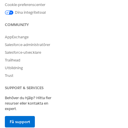
skapade när du
skapade åtgärden Hantera stående
Cookie-preferenscenter
instruktioner
.
Dina integritetsval
Spara dina ändringar.
COMMUNITY
SE ÄVEN:
Salesforce Trailhead: Bygg en egen postsida för Lightning
AppExchange
Experience och Salesforce-mobilappen
Salesforce-administratörer
Salesforce-utvecklare
Trailhead
LÖSTE DENNA ARTIKEL DITT PROBLEM?
Utbildning
Berätta för oss vad vi kan förbättra!
Trust
Ja
Nej
SUPPORT & SERVICES
Behöver du hjälp? Hitta fler
resurser eller kontakta en
expert.
Få support