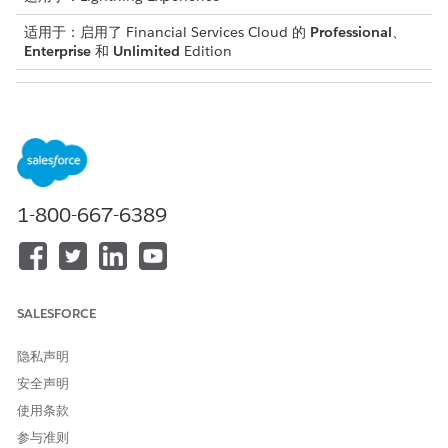
适用于：启用了 Financial Services Cloud 的
Professional
、
Enterprise
和
Unlimited
Edition
所需用户权限
将操作添加到客户页面：
自定义应用程序
在“设置”中，单击
对象管理器
。
在快速查找框中，输入
，然后选择
客户
。
客户
1-800-667-6389
单击
Lightning 记录页面
，然后选择
客户记录页面
。
单击
编辑
。
在“组件”选项卡上，将
操作启动程序
添加到记录页面。
在属性窗格中，选择您在
创建重置 PIN 操作
时创建的操作启动
程序部署。
SALESFORCE
保存更改。
隐私声明
另请参阅：
安全声明
Salesforce Trailhead：为 Lightning Experience 和
使用条款
Salesforce 移动应用程序构建自定义记录页面
参与准则